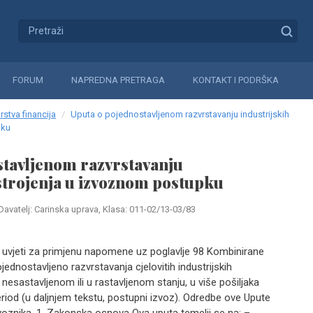
FORUM
NAPREDNA PRETRAGA
KONTAKT I PODRŠKA
rstva financija
Uputa o pojednostavljenom razvrstavanju industrijskih
pku
stavljenom razvrstavanju
strojenja u izvoznom postupku
Davatelj: Carinska uprava, Klasa: 011-02/13-03/83
uvjeti za primjenu napomene uz poglavlje 98 Kombinirane
dnostavljeno razvrstavanja cjelovitih industrijskih
 nesastavljenom ili u rastavljenom stanju, u više pošiljaka
riod (u daljnjem tekstu, postupni izvoz). Odredbe ove Upute