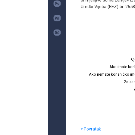
primjenjive su na zahtjev i
Uredbi Vijeća (EEZ) br. 2658
Cj
Ako imate kori
Ako nemate korisničko ime i 
Za zas
« Povratak