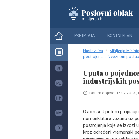
PRETPLATA
KONTNI PLAN
Naslovnica
Mišljenja Minista
postrojenja u izvoznom postu
Uputa o pojedno
industrijskih po
Datum objave: 15.07.2013., 
Ovom se Uputom propisuju 
nomenklature vezano uz poje
postrojenja koje se izvozi u
kroz određeni vremenski pe