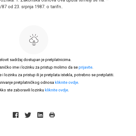
zvoznika. 1. Zakonska osnova Ova uputa temelji se na: –
/87 od 23. srpnja 1987. o tarifn..
elovit sadržaj dostupan je pretplatnicima.
sničko ime i lozinku za pristup molimo da se
prijavite
.
lozinku za pristup ili je pretplata istekla, potrebno se pretplatiti.
nivanje pretplatničkog odnosa
kliknite ovdje
.
Ako ste zaboravili lozinku
kliknite ovdje
.