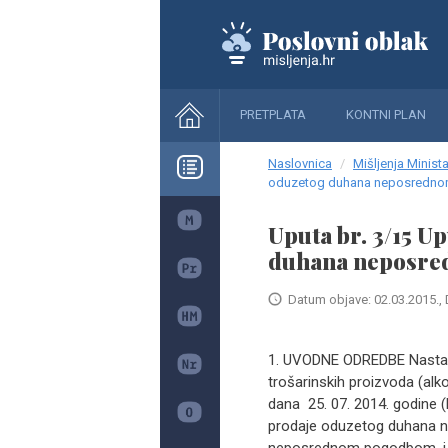
PRETPLATA
KONTNI PLAN
Naslovnica
Mišljenja Minista
oduzetog duhana neposredn
Uputa br. 3/15 U
duhana neposr
Datum objave: 02.03.2015., 
1. UVODNE ODREDBE Nastavn
trošarinskih proizvoda (alko
dana 25. 07. 2014. godine 
prodaje oduzetog duhana 