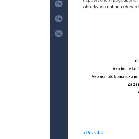
neposrednom pogodbom, i to
obrađivača duhana (duhan koj
Cj
Ako imate kori
Ako nemate korisničko ime i 
Za zas
« Povratak