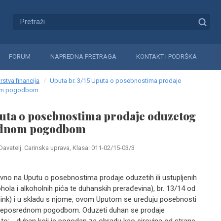
FORUM
NAPREDNA PRETRAGA
KONTAKT I PODRŠKA
rstva financija
Uputa br. 3/15 Uputa o posebnostima prodaje
om pogodbom
puta o posebnostima prodaje oduzetog
ednom pogodbom
Davatelj: Carinska uprava, Klasa: 011-02/15-03/3
o na Uputu o posebnostima prodaje oduzetih ili ustupljenih
hola i alkoholnih pića te duhanskih prerađevina), br. 13/14 od
(link) i u skladu s njome, ovom Uputom se uređuju posebnosti
neposrednom pogodbom. Oduzeti duhan se prodaje