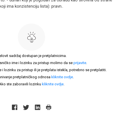
: - duhan koji je pogodan za obradu kao sirovina od strane
i ima konzistenciju lista): pravn..
elovit sadržaj dostupan je pretplatnicima.
sničko ime i lozinku za pristup molimo da se
prijavite
.
lozinku za pristup ili je pretplata istekla, potrebno se pretplatiti.
nivanje pretplatničkog odnosa
kliknite ovdje
.
Ako ste zaboravili lozinku
kliknite ovdje
.