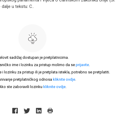
uropskog parlamenta i Vijeća o Carinskom zakoniku Unije (Sl.
 dalje u tekstu: C..
elovit sadržaj dostupan je pretplatnicima.
sničko ime i lozinku za pristup molimo da se
prijavite
.
lozinku za pristup ili je pretplata istekla, potrebno se pretplatiti.
nivanje pretplatničkog odnosa
kliknite ovdje
.
Ako ste zaboravili lozinku
kliknite ovdje
.