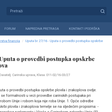
FORUM
NAPREDNA PRETRAGA
KONTAKT I PODRŠKA
rstva financija
Uputa br. 27/16 - Uputa o provedbi postupka opskrbe
- Uputa o provedbi postupka opskrbe
ova
Davatelj: Carinska uprava, Klasa: 011-02/16-03/27
Uputa o provedbi postupka opskrbe plovila i zrakoplova ovdje.
e formalnosti u vezi provedbe carinskih postupaka pri
a robom Unije i robom koja nije roba Unije. 1. Opće odredbe
rbi plovila i zrakoplova temelje se na sljedećim propisima: -