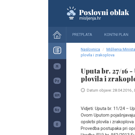
PRETPLATA
KONTNI PLAN
Naslovnica
Mišljenja Minista
plovila i zrakoplova
Uputa br. 27/16 
plovila i zrakopl
Datum objave: 28.04.2016., 
Vidjeti: Uputa br. 11/24 – 
Ovom Uputom pojašnjavaju s
opskrbi plovila i zrakoplov
Provedba postupaka pri opsk