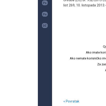
Uredba (EU) br. 952/2013 E
list 269, 10. listopada 2013.-
Cj
Ako imate kori
Ako nemate korisničko ime i 
Za zas
« Povratak