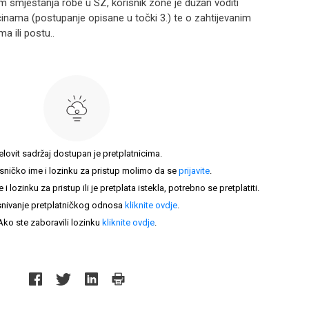
 smještanja robe u SZ, korisnik zone je dužan voditi
ičinama (postupanje opisane u točki 3.) te o zahtijevanim
a ili postu..
elovit sadržaj dostupan je pretplatnicima.
sničko ime i lozinku za pristup molimo da se
prijavite
.
lozinku za pristup ili je pretplata istekla, potrebno se pretplatiti.
nivanje pretplatničkog odnosa
kliknite ovdje
.
Ako ste zaboravili lozinku
kliknite ovdje
.