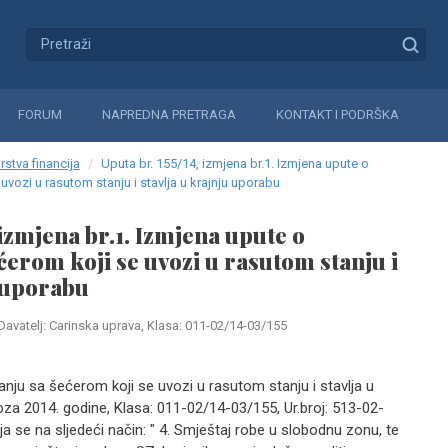
FORUM
NAPREDNA PRETRAGA
KONTAKT I PODRŠKA
rstva financija
Uputa br. 155/14, izmjena br.1. Izmjena upute o
vozi u rasutom stanju i stavlja u krajnju uporabu
 izmjena br.1. Izmjena upute o
ćerom koji se uvozi u rasutom stanju i
u uporabu
Davatelj: Carinska uprava, Klasa: 011-02/14-03/155
anju sa šećerom koji se uvozi u rasutom stanju i stavlja u
oza 2014. godine, Klasa: 011-02/14-03/155, Ur.broj: 513-02-
ja se na sljedeći način: " 4. Smještaj robe u slobodnu zonu, te