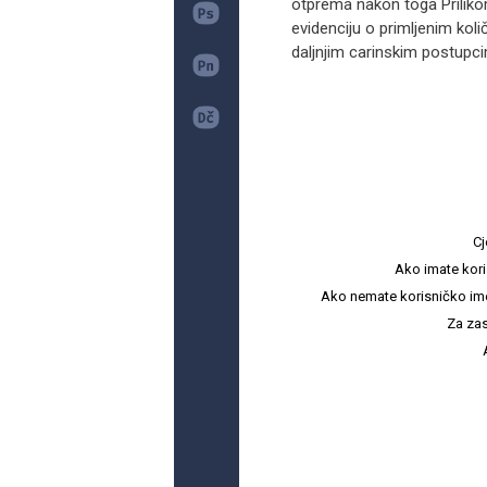
otprema nakon toga Prilikom
evidenciju o primljenim kol
daljnjim carinskim postupcim
Cj
Ako imate kori
Ako nemate korisničko ime i 
Za zas