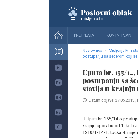
PRETPLATA
KONTNI PLAN
Naslovnica
Mišljenja Minista
postupanju sa šećerom koji se u
Uputa br. 155/14,
postupanju sa še
stavlja u krajnj
Datum objave: 27.05.2015., 
U Uputi br. 155/14 o postup
krajnju uporabu od 1. kolov
1210/1-14-1, točka 4. mijen