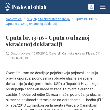
Naslovnica
Mišljenja Ministarstva financija
Uputa br. 13/16 -
Uputa o ulaznoj skraćenoj deklaraciji
Uputa br. 13/16 - Uputa o ulaznoj
skraćenoj deklaraciji
Datum objave: 10.05.2016., Davatelj: Carinska uprava, Klasa: 011-
02/16-03/13
Ovom Uputom se detaljnije pojašnjavaju pojmovi i opisuju
pravila uporabe, podnošenja i obrade ulazne skraćene
deklaracije (u daljnjem tekstu: USD) u Republici Hrvatskoj te
postupanja carinskih ureda vezana za mjere sigurnosti i
zaštite. 1. Opće odredbe Obveza i način podnošenja ulazne
skraćene deklaracije temelje se na odredbama: - Uredba (EU)
br. 952/2013 Europskog parlamenta i Vijeća o Carinskom