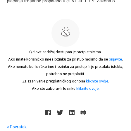
plaćanja trošarine propisano u čl. 61. st. 1. t. 9. Zakona o ..
Cjelovit sadržaj dostupan je pretplatnicima.
Ako imate korisničko ime i lozinku za pristup molimo da se
prijavite
.
Ako nemate korisničko ime i lozinku za pristup ili je pretplata istekla,
potrebno se pretplatiti.
Za zasnivanje pretplatničkog odnosa
kliknite ovdje
.
Ako ste zaboravili lozinku
kliknite ovdje
.
« Povratak