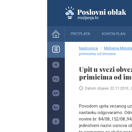
PRETPLATA
KONTNI PLAN
Naslovnica
Mišljenja Minista
primicima od imovine
Upit u svezi obv
primicima od im
Datum objave: 22.11.2013., 
Povodom upita vezanog uz 
nastavku odgovaramo. Odre
novine br. 84/08.,152/08.,94
jedinstveni nazivi osnova 