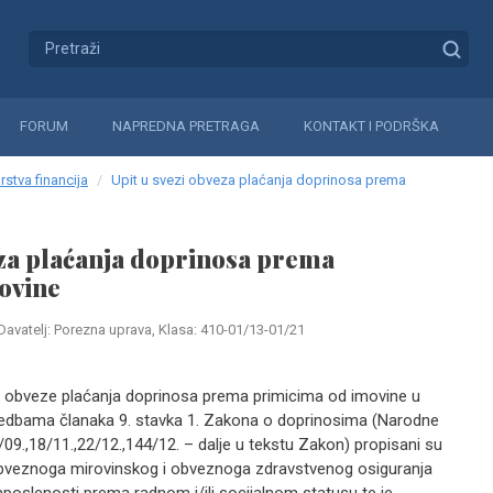
FORUM
NAPREDNA PRETRAGA
KONTAKT I PODRŠKA
rstva financija
Upit u svezi obveza plaćanja doprinosa prema
eza plaćanja doprinosa prema
ovine
Davatelj: Porezna uprava, Klasa: 410-01/13-01/21
obveze plaćanja doprinosa prema primicima od imovine u
dbama članaka 9. stavka 1. Zakona o doprinosima (Narodne
/09.,18/11.,22/12.,144/12. – dalje u tekstu Zakon) propisani su
obveznoga mirovinskog i obveznoga zdravstvenog osiguranja