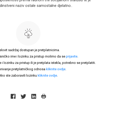
aposlenosti prema radnom i/ili socijalnom statusu te je
instveni naziv ostale samostalne djelatno..
elovit sadržaj dostupan je pretplatnicima.
sničko ime i lozinku za pristup molimo da se
prijavite
.
lozinku za pristup ili je pretplata istekla, potrebno se pretplatiti.
nivanje pretplatničkog odnosa
kliknite ovdje
.
Ako ste zaboravili lozinku
kliknite ovdje
.