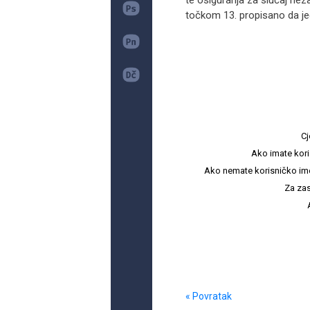
te osiguranja za slučaj nez
točkom 13. propisano da jed
Cj
Ako imate kori
Ako nemate korisničko ime i 
Za zas
« Povratak