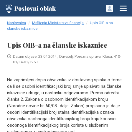
Naslovnica
Mišljenja Ministarstva financija
Upis OIB-a na
članske iskaznice
Upis OIB-a na članske iskaznice
Datum objave: 23.04.2014., Davatelj: Porezna uprava, Klasa: 410-
01/14-01/1263
​Na zaprimljeni dopis obveznika iz dostavnog spiska o tome
da li se osobni identifikacijski broj smije upisivati na članske
iskaznice udruge, u nastavku odgovaramo. Prema odredbi
članka 2. Zakona o osobnom identifikacijskom broju
(Narodne novine br. 60/08., dalje: Zakon) propisano je da je
osobni identifikacijski broj stalna identifikacijska oznaka
obveznika osobnoga identifikacijskog broja koju korisnici
osobnoga identifikacijskog broja koriste u službenim
evidencijama, u svakodnevnom rad..