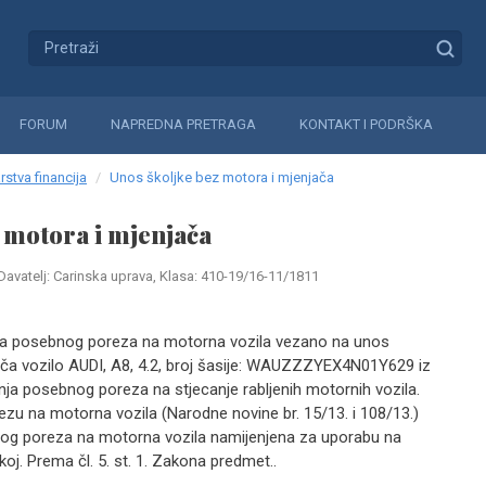
FORUM
NAPREDNA PRETRAGA
KONTAKT I PODRŠKA
rstva financija
Unos školjke bez motora i mjenjača
 motora i mjenjača
Davatelj: Carinska uprava, Klasa: 410-19/16-11/1811
nja posebnog poreza na motorna vozila vezano na unos
ača vozilo AUDI, A8, 4.2, broj šasije: WAUZZZYEX4N01Y629 iz
anja posebnog poreza na stjecanje rabljenih motornih vozila.
 na motorna vozila (Narodne novine br. 15/13. i 108/13.)
nog poreza na motorna vozila namijenjena za uporabu na
oj. Prema čl. 5. st. 1. Zakona predmet..