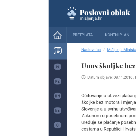
PRETPLATA
KONTNI PLAN
Naslovnica
Mišljenja Minista
Unos školjke bez
Datum objave: 08.11.2016., 
Očitovanje o obvezi plaća
školjke bez motora i mjenj
Slovenije a u svrhu utvrđiv
Zakonom o posebnom porezu
uređuje se plaćanje poseb
cestama u Republici Hrvatsk