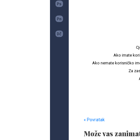
Cj
Ako imate kori
Ako nemate korisničko ime i 
Za zas
« Povratak
Može vas zanimat