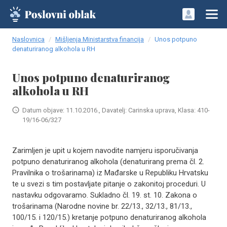
Naslovnica
Mišljenja Ministarstva financija
Unos potpuno
denaturiranog alkohola u RH
Unos potpuno denaturiranog
alkohola u RH
Datum objave: 11.10.2016., Davatelj: Carinska uprava, Klasa: 410-
19/16-06/327
Zarimljen je upit u kojem navodite namjeru isporučivanja
potpuno denaturiranog alkohola (denaturirang prema čl. 2.
Pravilnika o trošarinama) iz Mađarske u Republiku Hrvatsku
te u svezi s tim postavljate pitanje o zakonitoj proceduri. U
nastavku odgovaramo. Sukladno čl. 19. st. 10. Zakona o
trošarinama (Narodne novine br. 22/13., 32/13., 81/13.,
100/15. i 120/15.) kretanje potpuno denaturiranog alkohola