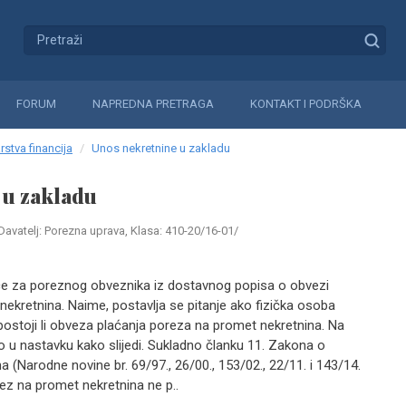
FORUM
NAPREDNA PRETRAGA
KONTAKT I PODRŠKA
rstva financija
Unos nekretnine u zakladu
 u zakladu
Davatelj: Porezna uprava, Klasa: 410-20/16-01/
ice za poreznog obveznika iz dostavnog popisa o obvezi
nekretnina. Naime, postavlja se pitanje ako fizička osoba
postoji li obveza plaćanja poreza na promet nekretnina. Na
 u nastavku kako slijedi. Sukladno članku 11. Zakona o
 (Narodne novine br. 69/97., 26/00., 153/02., 22/11. i 143/14.
ez na promet nekretnina ne p..