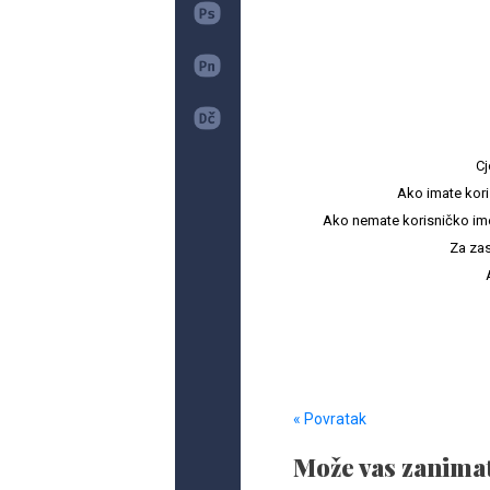
Cj
Ako imate kori
Ako nemate korisničko ime i 
Za zas
« Povratak
Može vas zanimat