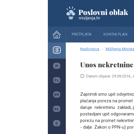
PRETPLATA
KONTNI PLAN
Naslovnica
Mišljenja Minista
Unos nekretnine
Datum objave: 29.09.2016., 
Zaprimili smo upit odvjetn
plaćanja poreza na promet 
daruje nekretninu zakladi, 
postavljani upit odgovaramo
porezu na promet nekretnina
- dalje: Zakon o PPN-u) por