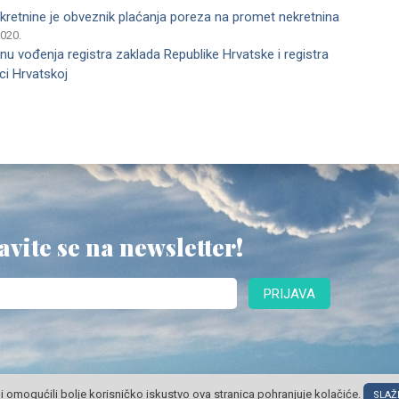
ekretnine je obveznik plaćanja poreza na promet nekretnina
2020.
činu vođenja registra zaklada Republike Hrvatske i registra
ci Hrvatskoj
avite se na newsletter!
PRIJAVA
i omogućili bolje korisničko iskustvo ova stranica pohranjuje kolačiće.
SLAŽ
© POSLOVNI OBLAK Sva prava pridržana