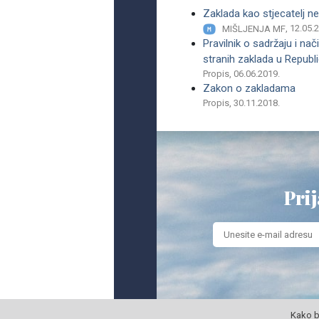
Zaklada kao stjecatelj n
, 12.05.
MIŠLJENJA MF
Pravilnik o sadržaju i na
stranih zaklada u Republi
Propis, 06.06.2019.
Zakon o zakladama
Propis, 30.11.2018.
Prij
Kako b