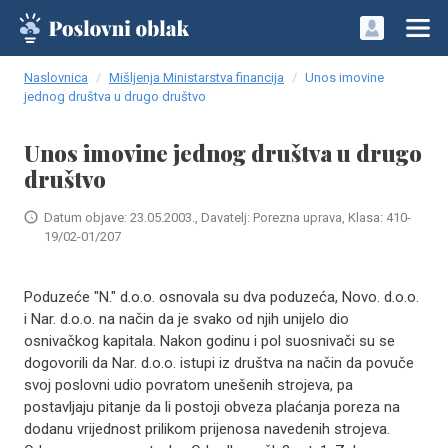
Naslovnica
Mišljenja Ministarstva financija
Unos imovine
jednog društva u drugo društvo
Unos imovine jednog društva u drugo
društvo
Datum objave: 23.05.2003., Davatelj: Porezna uprava, Klasa: 410-
19/02-01/207
Poduzeće "N." d.o.o. osnovala su dva poduzeća, Novo. d.o.o.
i Nar. d.o.o. na način da je svako od njih unijelo dio
osnivačkog kapitala. Nakon godinu i pol suosnivači su se
dogovorili da Nar. d.o.o. istupi iz društva na način da povuče
svoj poslovni udio povratom unešenih strojeva, pa
postavljaju pitanje da li postoji obveza plaćanja poreza na
dodanu vrijednost prilikom prijenosa navedenih strojeva.