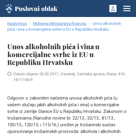
Naslovnica
Mišljenja Ministarstva financija
Unos alkoholnih
pića i vina u komercijalne svrhe iz EU u Republiku Hrvatsku
Unos alkoholnih pića i vina u
komercijalne svrhe iz EU u
Republiku Hrvatsku
Datum objave: 03.02.2017., Davatelj: Carinska uprava, Klasa: 410-
19/17-06/9
Odgovor o zakonitim načinima unosa alkoholnih pića (u
vašem slučaju jakih alkoholnih pića i vina) u komercijalne
svrhe iz zemlje članice EU u Republiku Hrvatsku. Zakonom o
trošarinama (Narodne novine br. 22/13., 32/13., 81/13.,
100/15., 120/15. i 115/16.) uređen je trošarinski sustav
oporezivanja trošarinskih proizvoda: alkohola i alkoholnih