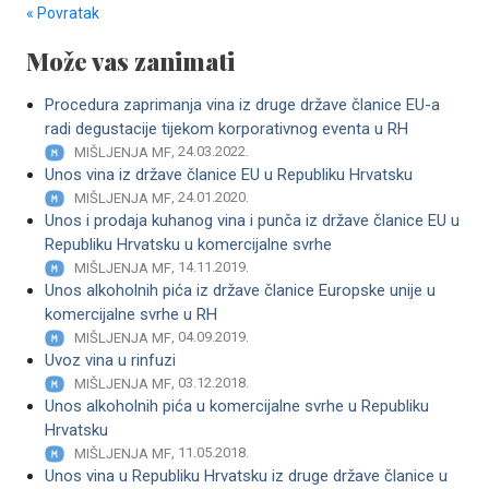
« Povratak
Može vas zanimati
Procedura zaprimanja vina iz druge države članice EU-a
radi degustacije tijekom korporativnog eventa u RH
, 24.03.2022.
MIŠLJENJA MF
Unos vina iz države članice EU u Republiku Hr­vatsku
, 24.01.2020.
MIŠLJENJA MF
Unos i prodaja kuhanog vina i punča iz države članice EU u
Republiku Hrvatsku u komercijalne svrhe
, 14.11.2019.
MIŠLJENJA MF
Unos alkoholnih pića iz države članice Europske unije u
komercijalne svrhe u RH
, 04.09.2019.
MIŠLJENJA MF
Uvoz vina u rinfuzi
, 03.12.2018.
MIŠLJENJA MF
Unos alkoholnih pića u komercijalne svrhe u Republiku
Hrvatsku
, 11.05.2018.
MIŠLJENJA MF
Unos vina u Republiku Hrvatsku iz druge države članice u