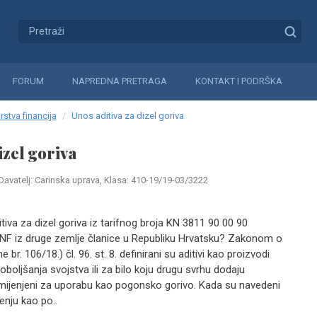
FORUM
NAPREDNA PRETRAGA
KONTAKT I PODRŠKA
rstva financija
Unos aditiva za dizel goriva
izel goriva
Davatelj: Carinska uprava, Klasa: 410-19/19-03/3222
tiva za dizel goriva iz tarifnog broja KN 3811 90 00 90
NF iz druge zemlje članice u Republiku Hrvatsku? Zakonom o
r. 106/18.) čl. 96. st. 8. definirani su aditivi kao proizvodi
poboljšanja svojstva ili za bilo koju drugu svrhu dodaju
mijenjeni za uporabu kao pogonsko gorivo. Kada su navedeni
enju kao po..