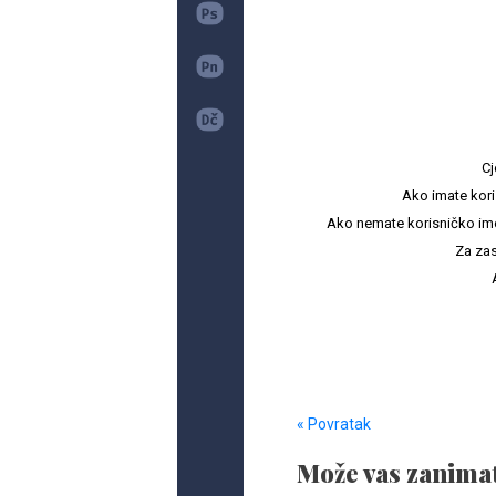
Cj
Ako imate kori
Ako nemate korisničko ime i 
Za zas
« Povratak
Može vas zanimat