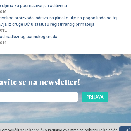
 uljima za podmazivanje i aditivima
2016.
nskog proizvoda, aditiva za plinsko ulje za pogon kada se taj
lja iz druge DČ u statusu registriranog primatelja
2015.
kod nadležnog carinskog ureda
2014.
avite se na newsletter!
PRIJAVA
i omogućili bolje korisničko iskustvo ova stranica pohranjuje kolačiće.
SLAŽ
© POSLOVNI OBLAK Sva prava pridržana