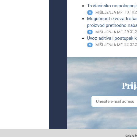
Trošarinsko raspolaganje
, 10.10.
MIŠLJENJA MF
Mogućnost izvoza trošari
proizvod prethodno nabav
, 29.01.
MIŠLJENJA MF
Uvoz aditiva i postupak 
, 22.07.
MIŠLJENJA MF
Prij
Kako b