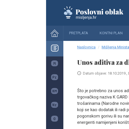
PRETPLATA
KONTNI PLAN
Naslovnica
Mišljenja Minista
Unos aditiva za d
Datum objave: 18.10.2019., 
Što je potrebno za unos adi
trgovačkog naziva K GARD 
trošarinama (Narodne novine b
koji se kao dodatak ili radi 
pogonskom gorivu ili su na
energenti namijenjeni korišt