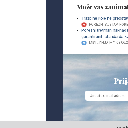
Može vas zanimat
Tražbine koje ne predsta
POREZNI SUSTAV, PO
Porezni tretman naknada 
garantiranih standarda kv
, 08.06.
MIŠLJENJA MF
Prij
Kako b