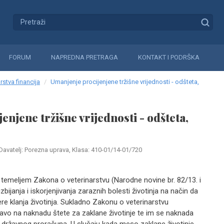
FORUM
NAPREDNA PRETRAGA
KONTAKT I PODRŠKA
rstva financija
Umanjenje procijenjene tržišne vrijednosti - odšteta,
njene tržišne vrijednosti - odšteta,
Davatelj: Porezna uprava, Klasa: 410-01/14-01/720
temeljem Zakona o veterinarstvu (Narodne novine br. 82/13. i
bijanja i iskorjenjivanja zaraznih bolesti životinja na način da
e klanja životinja. Sukladno Zakonu o veterinarstvu
pravo na naknadu štete za zaklane životinje te im se naknada