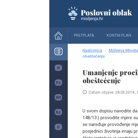
PRETPLATA
KONTNI PLAN
Naslovnica
Mišljenja Minista
obeštećenje
Umanjenje procije
obeštećenje
Datum objave: 28.03.2014., 
U svom dopisu navodite da 
148/13.) provodite mjere suz
se naređuje provođenje mjer
posjednici životinja imaju 