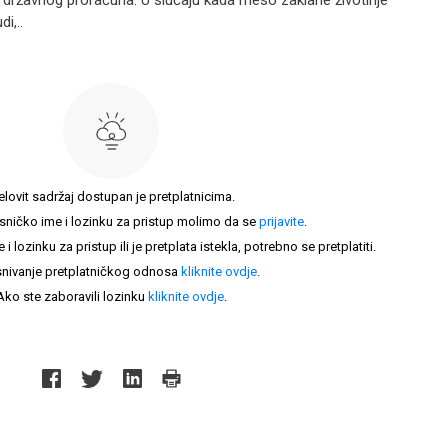
a državnog proračuna. U slučaju kada meso zaklane životinje
i,..
elovit sadržaj dostupan je pretplatnicima.
sničko ime i lozinku za pristup molimo da se
prijavite
.
lozinku za pristup ili je pretplata istekla, potrebno se pretplatiti.
nivanje pretplatničkog odnosa
kliknite ovdje
.
Ako ste zaboravili lozinku
kliknite ovdje
.