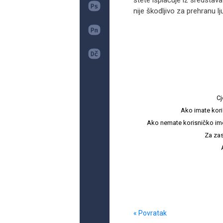
štete isplaćuje iz sredstav
nije škodljivo za prehranu ljud
Cj
Ako imate kori
Ako nemate korisničko ime i 
Za zas
« Povratak