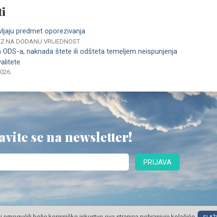
i
vljaju predmet oporezivanja
REZ NA DODANU VRIJEDNOST
ODS-a, naknada štete ili odšteta temeljem neispunjenja
alitete
2026.
avite se na newsletter!
PRIJAVA
i omogućili bolje korisničko iskustvo ova stranica pohranjuje kolačiće.