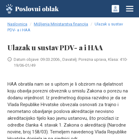
Naslovnica
Mišljenja Ministarstva financija
Ulazak u sustav
PDV- a i HAA
Ulazak u sustav PDV- a i HAA
Datum objave: 09.03.2006., Davatelj: Porezna uprava, Klasa: 410-
19/06-01/49
HAA obratila nam se s upitom je Ii obzirom na djelatnost
koju obavlja porezni obveznik u smislu Zakona o porezu na
dodanu vrijednost. Iz predmetnog dopisa razvidno je da se
Vlada Republike Hrvatske obvezala osnovati za trajno i
neometano obavljanje poslova akreditacije neovisno
akreditacijsko tijelo kao javnu ustanovu, što proizlazi iz
odredbe članka 4. stavak 1. Zakona o akreditaciji (Narodne
novine, broj 158/03). Temeljem navedenog Vlada Republike
Hrvatske donijela je na sjednici odr..