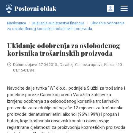
Naslovnica
Mišljenja Ministarstva financija
Ukidanje odobrenja
za oslobođenog korisnika trošarinskih proizvoda
Ukidanje odobrenja za oslobođenog
korisnika trošarinskih proizvoda
Datum objave: 27.04.2015., Davatelj: Carinska uprava, Klasa: 410-
01/15-01/84
Navodite da je tvrtka "W" d.o.o., podnijela Službi za trošarine i
posebne poreze Carinskog ureda Varaždin zahtjev za
izmjenu odobrenja za oslobođenog korisnika trošarinskih
proizvoda za razdoblje od najviše 12 mjeseci za trošarinske
proizvode: denaturirani etilni alkohol (96% i 99%) i propan i
butan, koje trošarinski obveznik koristi u okviru svoje
registrirane djelatnosti za proizvodnju kozmetičkih proizvoda