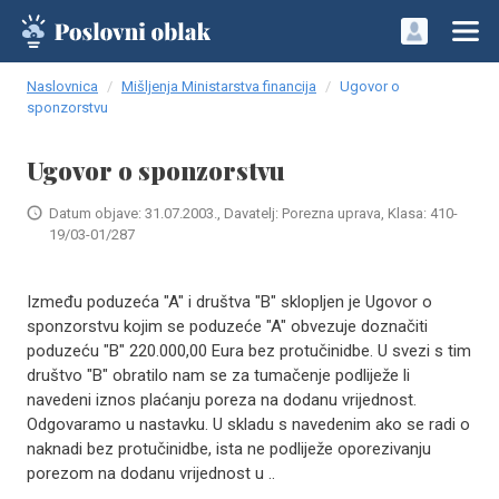
Naslovnica
Mišljenja Ministarstva financija
Ugovor o
sponzorstvu
Ugovor o sponzorstvu
Datum objave: 31.07.2003., Davatelj: Porezna uprava, Klasa: 410-
19/03-01/287
Između poduzeća "A" i društva "B" sklopljen je Ugovor o
sponzorstvu kojim se poduzeće "A" obvezuje doznačiti
poduzeću "B" 220.000,00 Eura bez protučinidbe. U svezi s tim
društvo "B" obratilo nam se za tumačenje podliježe li
navedeni iznos plaćanju poreza na dodanu vrijednost.
Odgovaramo u nastavku. U skladu s navedenim ako se radi o
naknadi bez protučinidbe, ista ne podliježe oporezivanju
porezom na dodanu vrijednost u ..