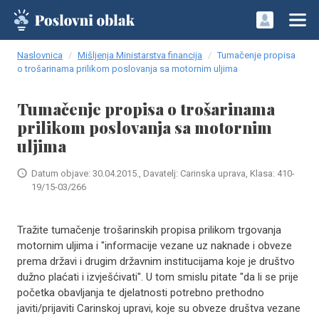
Naslovnica
Mišljenja Ministarstva financija
Tumačenje propisa
o trošarinama prilikom poslovanja sa motornim uljima
Tumačenje propisa o trošarinama
prilikom poslovanja sa motornim
uljima
Datum objave: 30.04.2015., Davatelj: Carinska uprava, Klasa: 410-
19/15-03/266
Tražite tumačenje trošarinskih propisa prilikom trgovanja
motornim uljima i "informacije vezane uz naknade i obveze
prema državi i drugim državnim institucijama koje je društvo
dužno plaćati i izvješćivati". U tom smislu pitate "da li se prije
početka obavljanja te djelatnosti potrebno prethodno
javiti/prijaviti Carinskoj upravi, koje su obveze društva vezane