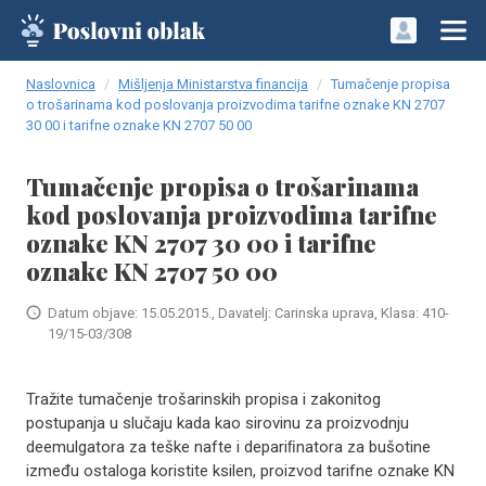
Naslovnica
Mišljenja Ministarstva financija
Tumačenje propisa
o trošarinama kod poslovanja proizvodima tarifne oznake KN 2707
30 00 i tarifne oznake KN 2707 50 00
Tumačenje propisa o trošarinama
kod poslovanja proizvodima tarifne
oznake KN 2707 30 00 i tarifne
oznake KN 2707 50 00
Datum objave: 15.05.2015., Davatelj: Carinska uprava, Klasa: 410-
19/15-03/308
Tražite tumačenje trošarinskih propisa i zakonitog
postupanja u slučaju kada kao sirovinu za proizvodnju
deemulgatora za teške nafte i depariﬁnatora za bušotine
između ostaloga koristite ksilen, proizvod tarifne oznake KN