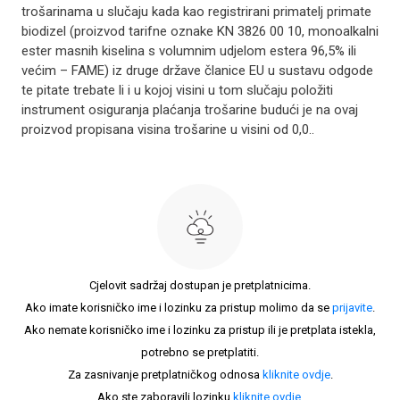
trošarinama u slučaju kada kao registrirani primatelj primate
biodizel (proizvod tarifne oznake KN 3826 00 10, monoalkalni
ester masnih kiselina s volumnim udjelom estera 96,5% ili
većim – FAME) iz druge države članice EU u sustavu odgode
te pitate trebate li i u kojoj visini u tom slučaju položiti
instrument osiguranja plaćanja trošarine budući je na ovaj
proizvod propisana visina trošarine u visini od 0,0..
Cjelovit sadržaj dostupan je pretplatnicima.
Ako imate korisničko ime i lozinku za pristup molimo da se
prijavite
.
Ako nemate korisničko ime i lozinku za pristup ili je pretplata istekla,
potrebno se pretplatiti.
Za zasnivanje pretplatničkog odnosa
kliknite ovdje
.
Ako ste zaboravili lozinku
kliknite ovdje
.