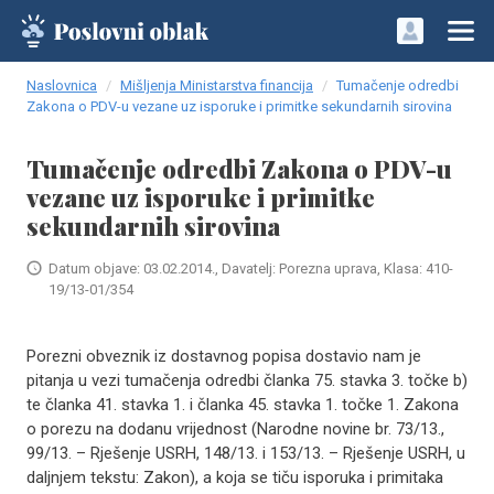
Naslovnica
Mišljenja Ministarstva financija
Tumačenje odredbi
Zakona o PDV-u vezane uz isporuke i primitke sekundarnih sirovina
Tumačenje odredbi Zakona o PDV-u
vezane uz isporuke i primitke
sekundarnih sirovina
Datum objave: 03.02.2014., Davatelj: Porezna uprava, Klasa: 410-
19/13-01/354
Porezni obveznik iz dostavnog popisa dostavio nam je
pitanja u vezi tumačenja odredbi članka 75. stavka 3. točke b)
te članka 41. stavka 1. i članka 45. stavka 1. točke 1. Zakona
o porezu na dodanu vrijednost (Narodne novine br. 73/13.,
99/13. – Rješenje USRH, 148/13. i 153/13. – Rješenje USRH, u
daljnjem tekstu: Zakon), a koja se tiču isporuka i primitaka