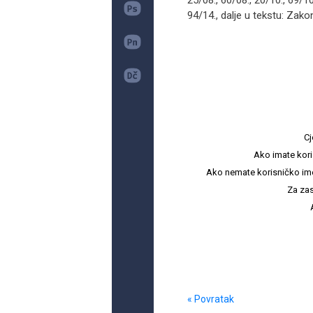
25/08., 60/08., 20/10., 69/10
94/14., dalje u tekstu: Zako
Cj
Ako imate kori
Ako nemate korisničko ime i 
Za zas
« Povratak