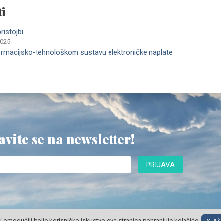
i
ristojbi
2025.
ormacijsko-tehnološkom sustavu elektroničke naplate
avite se na newsletter!
PRIJAVA
i omogućili bolje korisničko iskustvo ova stranica pohranjuje kolačiće.
SLAŽ