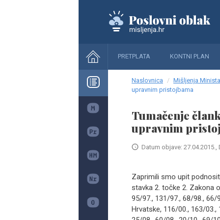
PRETPLATA
KONTNI PLAN
Naslovnica
Mišljenja Minista
upravnim pristojbama
Tumačenje članka
upravnim pristo
Datum objave: 27.04.2015., 
Zaprimili smo upit podnosi
stavka 2. točke 2. Zakona o
95/97., 131/97., 68/98., 66
Hrvatske, 116/00., 163/03., 