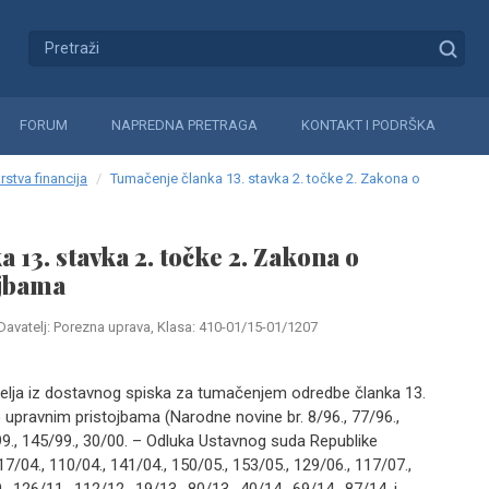
FORUM
NAPREDNA PRETRAGA
KONTAKT I PODRŠKA
rstva financija
Tumačenje članka 13. stavka 2. točke 2. Zakona o
 13. stavka 2. točke 2. Zakona o
jbama
Davatelj: Porezna uprava, Klasa: 410-01/15-01/1207
telja iz dostavnog spiska za tumačenjem odredbe članka 13.
 upravnim pristojbama (Narodne novine br. 8/96., 77/96.,
/99., 145/99., 30/00. – Odluka Ustavnog suda Republike
17/04., 110/04., 141/04., 150/05., 153/05., 129/06., 117/07.,