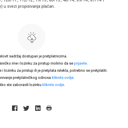
., 126/11., 112/12., 19/13., 80/13., 40/14., 69/14., 87/14. i
n) u svezi propisivanja plaćan..
elovit sadržaj dostupan je pretplatnicima.
sničko ime i lozinku za pristup molimo da se
prijavite
.
lozinku za pristup ili je pretplata istekla, potrebno se pretplatiti.
nivanje pretplatničkog odnosa
kliknite ovdje
.
Ako ste zaboravili lozinku
kliknite ovdje
.