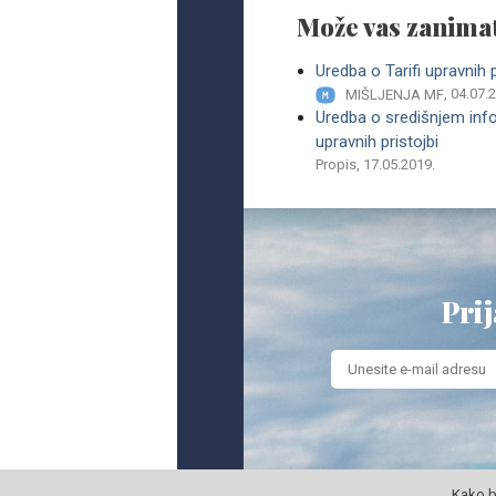
Može vas zanimat
Uredba o Tarifi upravnih p
, 04.07.
MIŠLJENJA MF
Uredba o središnjem inf
upravnih pristojbi
Propis, 17.05.2019.
Prij
Kako b