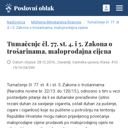
Naslovnica
Mišljenja Ministarstva financija
Tumačenje čl. 77. st.
4. i 5. Zakona o trošarinama, maloprodajna cijena
Tumačenje čl. 77. st. 4. i 5. Zakona o
trošarinama, maloprodajna cijena
Datum objave: 28.12.2016., Davatelj: Carinska uprava, Klasa: 410-
19/16-04/595
Tumačenje čl. 77. st. 4. i st. 5. Zakona o trošarinama
(Narodne novine br. 22/13. do 120/15.), odnosno s tim u vezi
postavljate pitanje da li se duhanske prerađevine (sitno
rezani duhan za savijanje cigareta, ostali duhan za pušenje,
cigare i cigarilosi) koje su puštene u potrošnju na teritoriju
Republike Hrvatske mogu nakon prijavljenog povećanja
maloprodajne cijene prodavati po maloprodajnoj cijeni ne