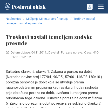
Naslovnica
Mišljenja Ministarstva financija
Troškovi nastali
temeljem sudske presude
Troškovi nastali temeljem sudske
presude
Datum objave: 04.11.2011., Davatelj: Porezna uprava, Klasa: 410-
01/11-01/2392
​Sukladno članku 5. stavku 1. Zakona o porezu na dobit
(Narodne novine broj 177/04., 90/05., 57/06., 146/08. i 80/10.)
porezna osnovica je dobit koja se utvrđuje prema
računovodstvenim propisima kao razlika prihoda i rashoda
prije obračuna poreza na dobit, uvećana i umanjena prema
odredbama toga Zakona. Osnovica poreza na dobit iz članka
5. Zakona o porezu na dobit povećava se sukladno članku 7.