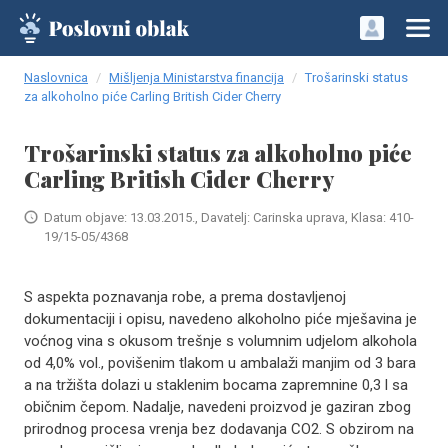
Naslovnica
Mišljenja Ministarstva financija
Trošarinski status
za alkoholno piće Carling British Cider Cherry
Trošarinski status za alkoholno piće
Carling British Cider Cherry
Datum objave: 13.03.2015., Davatelj: Carinska uprava, Klasa: 410-
19/15-05/4368
S aspekta poznavanja robe, a prema dostavljenoj
dokumentaciji i opisu, navedeno alkoholno piće mješavina je
voćnog vina s okusom trešnje s volumnim udjelom alkohola
od 4,0% vol., povišenim tlakom u ambalaži manjim od 3 bara
a na tržišta dolazi u staklenim bocama zapremnine 0,3 l sa
običnim čepom. Nadalje, navedeni proizvod je gaziran zbog
prirodnog procesa vrenja bez dodavanja CO2. S obzirom na