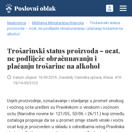
Naslovnica
Mišljenja Ministarstva financija
Trošarinski status
proizvoda – ocat, ne podliježe obračunavanju i plaćanju trošarine na
alkohol
Trošarinski status proizvoda – ocat,
ne podliježe obračunavanju i
plaćanju trošarine na alkohol
Datum objave: 16.09.2014., Davatelj: Carinska uprava, Klasa: 410-
19/14-05/3125
Uvjeti proizvodnje, označavanje i stavljanje u promet vinskog
i voćnog octa uređeni su Pravilnikom o vinskom i voćnom
octu (Narodne novine br. 121/05., 53/06. i 26/11.) koji između
ostaloga propisuje da se u promet smije staviti vinski i voćni
ocat koji je proizveden u skladu s odredbama istog Pravilnika