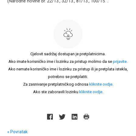
(Narodne novine br. 22/13., 32/13., 81/13., 100/15. ..
Cjelovit sadržaj dostupan je pretplatnicima.
Ako imate korisničko ime i lozinku za pristup molimo da se
prijavite
.
Ako nemate korisničko ime i lozinku za pristup ili je pretplata istekla,
potrebno se pretplatiti.
Za zasnivanje pretplatničkog odnosa
kliknite ovdje
.
Ako ste zaboravili lozinku
kliknite ovdje
.
« Povratak