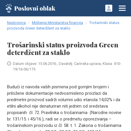
Naslovnica
Mišljenja Ministarstva financija
Trošarinski status
proizvoda Green deterdžent za staklo
Trošarinski status proizvoda Green
deterdžent za staklo
Datum objave: 15.06.2016., Davatelj: Carinska uprava, Klasa: 410-
19/16-06/175
Budući iz navoda vaših pismena pod gornjim brojem i
priložene dokumentacije nedvosmisleno proizlazi da
predmetni proizvod sadrži volumni udio etanola 14,02% i da
etilni alkohol nije denaturiran niti jednim od sredstava
propisanih čl. 72. Pravilnika o trošarinama (Narodne novine
br. 131/15. i 45/16.), radi se o predmetu oporezivanja –
trošarinskom proizvodu iz čl. 58. t. 1. Zakona o trošarinama