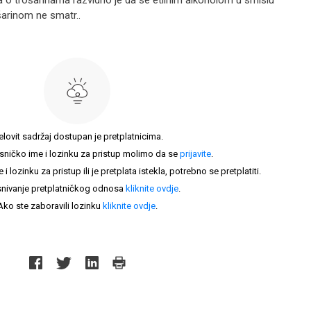
na o trošarinama razvidno je da se etilnim alkoholom u smislu
arinom ne smatr..
elovit sadržaj dostupan je pretplatnicima.
sničko ime i lozinku za pristup molimo da se
prijavite
.
lozinku za pristup ili je pretplata istekla, potrebno se pretplatiti.
nivanje pretplatničkog odnosa
kliknite ovdje
.
Ako ste zaboravili lozinku
kliknite ovdje
.