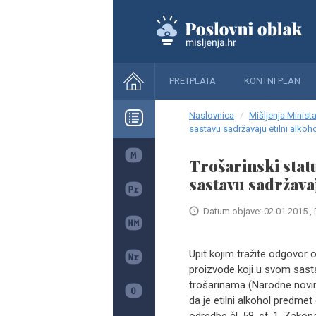
PRETPLATA
KONTNI PLAN
Naslovnica
Mišljenja Minista
sastavu sadržavaju etilni alkoh
Trošarinski stat
sastavu sadržavaj
Datum objave: 02.01.2015., 
Upit kojim tražite odgovo
proizvode koji u svom sast
trošarinama (Narodne novine
da je etilni alkohol predmet