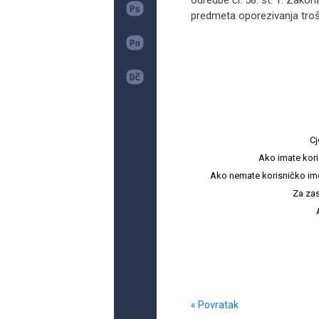
odredbe čl. 58. st. 1. Zako
predmeta oporezivanja troš
Cj
Ako imate kori
Ako nemate korisničko ime i 
Za zas
« Povratak