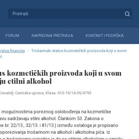
FORUM
NAPREDNA PRETRAGA
KONTAKT I PODRŠKA
rstva financija
Trošarinski status kozmetičkih proizvoda koji u svom
ol
us kozmetičkih proizvoda koji u svom
u etilni alkohol
Davatelj: Carinska uprava, Klasa: 410-19/14-05/4795
r o mogućnostima poreznog oslobođenja na kozmetičke
avu sadržavaju etilni alkohol. Člankom 53. Zakona o
 br. 22/13., 32/13. i 81/13.) između ostaloga je propisano
 oporezivanja trošarinom na alkohol i alkoholna pića. Iz