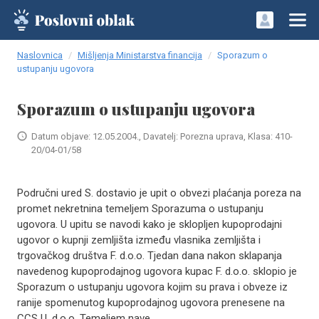
Naslovnica
Mišljenja Ministarstva financija
Sporazum o
ustupanju ugovora
Sporazum o ustupanju ugovora
Datum objave: 12.05.2004., Davatelj: Porezna uprava, Klasa: 410-
20/04-01/58
Područni ured S. dostavio je upit o obvezi plaćanja poreza na
promet nekretnina temeljem Sporazuma o ustupanju
ugovora. U upitu se navodi kako je sklopljen kupoprodajni
ugovor o kupnji zemljišta između vlasnika zemljišta i
trgovačkog društva F. d.o.o. Tjedan dana nakon sklapanja
navedenog kupoprodajnog ugovora kupac F. d.o.o. sklopio je
Sporazum o ustupanju ugovora kojim su prava i obveze iz
ranije spomenutog kupoprodajnog ugovora prenesene na
CCS U. d.o.o. Temeljem nave..