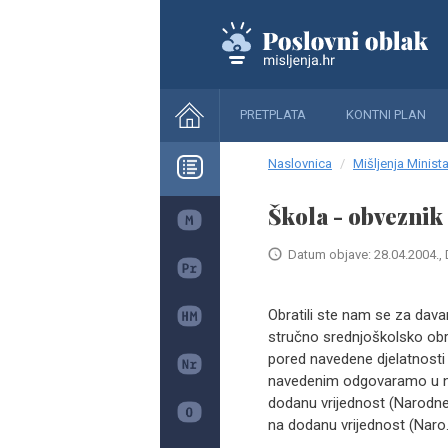
PRETPLATA
KONTNI PLAN
Naslovnica
Mišljenja Minista
Škola - obvezni
Datum objave: 28.04.2004., 
Obratili ste nam se za dava
stručno srednjoškolsko obr
pored navedene djelatnosti n
navedenim odgovaramo u nas
dodanu vrijednost (Narodne n
na dodanu vrijednost (Naro.