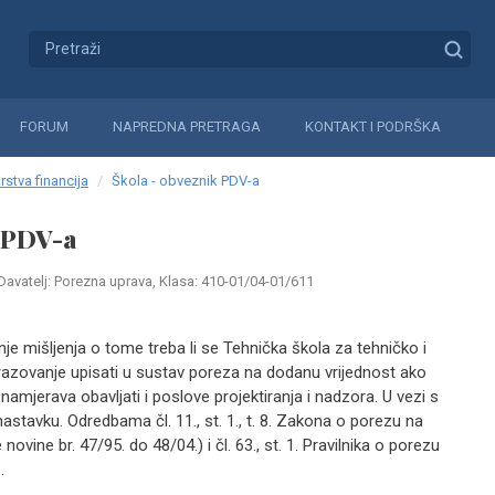
FORUM
NAPREDNA PRETRAGA
KONTAKT I PODRŠKA
rstva financija
Škola - obveznik PDV-a
k PDV-a
Davatelj: Porezna uprava, Klasa: 410-01/04-01/611
nje mišljenja o tome treba li se Tehnička škola za tehničko i
azovanje upisati u sustav poreza na dodanu vrijednost ako
amjerava obavljati i poslove projektiranja i nadzora. U vezi s
tavku. Odredbama čl. 11., st. 1., t. 8. Zakona o porezu na
ovine br. 47/95. do 48/04.) i čl. 63., st. 1. Pravilnika o porezu
.