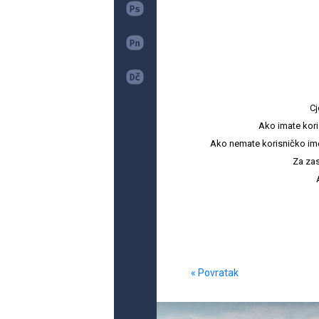
Cj
Ako imate kori
Ako nemate korisničko ime i 
Za zas
« Povratak