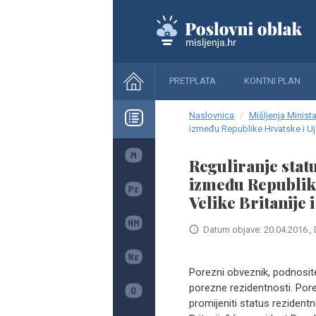
PRETPLATA
KONTNI PLAN
Naslovnica
Mišljenja Minista
između Republike Hrvatske i Ujed
Reguliranje stat
između Republike
Velike Britanije 
Datum objave: 20.04.2016., 
Porezni obveznik, podnositel
porezne rezidentnosti. Por
promijeniti status rezidentn