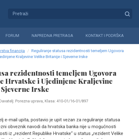
FORUM
NAPREDNA PRETRAGA
KONTAKT I PODRŠKA
rstva financija
Reguliranje statusa rezidentnosti temeljem Ugovora
injene Kraljevine Velike Britanije i Sjeverne Irske
usa rezidentnosti temeljem Ugovora
 Hrvatske i Ujedinjene Kraljevine
i Sjeverne Irske
Davatelj: Porezna uprava, Klasa: 410-01/16-01/897
j e-mail upita, postavio je upit vezan za reguliranje statusa
ezni obveznik navodi da hrvatska banka nije u mogućnosti
osti iz „rezident Republike Hrvatske“ u status „rezident Velike