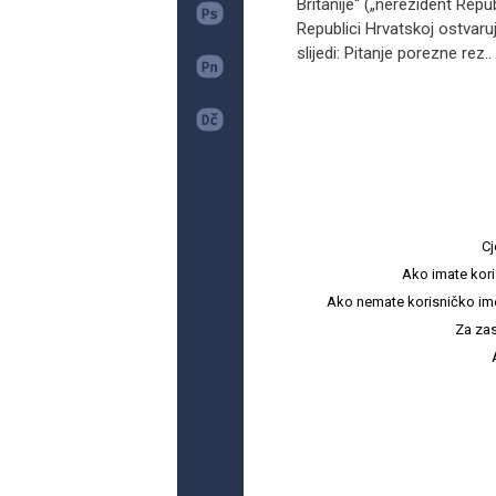
Britanije“ („nerezident Repu
Republici Hrvatskoj ostvaru
slijedi: Pitanje porezne rez..
Cj
Ako imate kori
Ako nemate korisničko ime i 
Za zas