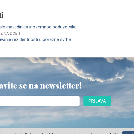
i
oslovna jedinica inozemnog poduzetnika
EZ NA DOBIT
vanje rezidentnosti u porezne svrhe​
avite se na newsletter!
PRIJAVA