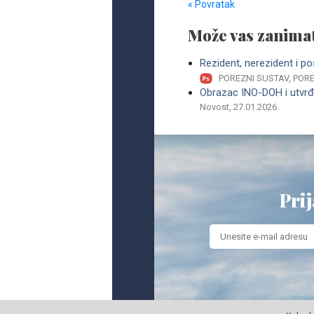
« Povratak
Može vas zanimat
Rezident, nerezident i p
POREZNI SUSTAV, POR
Obrazac INO-DOH i utvrđi
Novost, 27.01.2026.
Prij