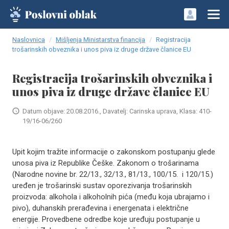
Naslovnica
Mišljenja Ministarstva financija
Registracija
trošarinskih obveznika i unos piva iz druge države članice EU
Registracija trošarinskih obveznika i
unos piva iz druge države članice EU
Datum objave: 20.08.2016., Davatelj: Carinska uprava, Klasa: 410-
19/16-06/260
Upit kojim tražite informacije o zakonskom postupanju glede
unosa piva iz Republike Češke. Zakonom o trošarinama
(Narodne novine br. 22/13., 32/13., 81/13., 100/15. i 120/15.)
uređen je trošarinski sustav oporezivanja trošarinskih
proizvoda: alkohola i alkoholnih pića (među koja ubrajamo i
pivo), duhanskih prerađevina i energenata i električne
energije. Provedbene odredbe koje uređuju postupanje u