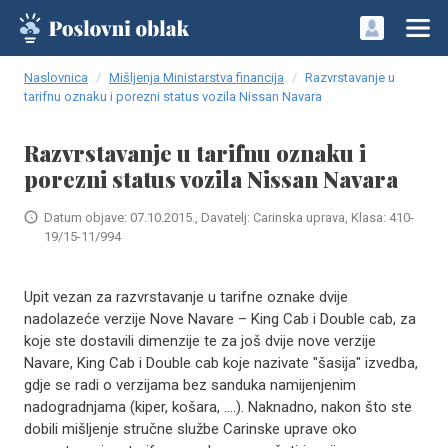
Naslovnica
Mišljenja Ministarstva financija
Razvrstavanje u
tarifnu oznaku i porezni status vozila Nissan Navara
Razvrstavanje u tarifnu oznaku i
porezni status vozila Nissan Navara
Datum objave: 07.10.2015., Davatelj: Carinska uprava, Klasa: 410-
19/15-11/994
Upit vezan za razvrstavanje u tarifne oznake dvije
nadolazeće verzije Nove Navare – King Cab i Double cab, za
koje ste dostavili dimenzije te za još dvije nove verzije
Navare, King Cab i Double cab koje nazivate "šasija" izvedba,
gdje se radi o verzijama bez sanduka namijenjenim
nadogradnjama (kiper, košara, ....). Naknadno, nakon što ste
dobili mišljenje stručne službe Carinske uprave oko