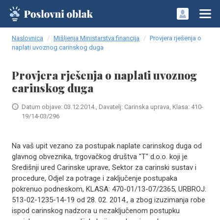
Naslovnica
Mišljenja Ministarstva financija
Provjera rješenja o
naplati uvoznog carinskog duga
Provjera rješenja o naplati uvoznog
carinskog duga
Datum objave: 03.12.2014., Davatelj: Carinska uprava, Klasa: 410-
19/14-03/296
Na vaš upit vezano za postupak naplate carinskog duga od
glavnog obveznika, trgovačkog društva "T" d.o.o. koji je
Središnji ured Carinske uprave, Sektor za carinski sustav i
procedure, Odjel za potrage i zaključenje postupaka
pokrenuo podneskom, KLASA: 470-01/13-07/2365, URBROJ:
513-02-1235-14-19 od 28. 02. 2014., a zbog izuzimanja robe
ispod carinskog nadzora u nezaključenom postupku