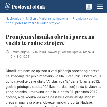
Naslovnica
Mišljenja Ministarstva financija
Promjena vlasnika
obrta i porez na vozila te radne strojeve
Promjena vlasnika obrta i porez na
vozila te radne strojeve
Datum objave: 17.07.2013., Davatelj: Porezna uprava, Klasa: 410-
01/13-01/2551
​Obratili ste nam se upitom u vezi plaćanja posebnog poreza
na stjecanje rabljenih motornih vozila u Republici Hrvatskoj. U
upitu navodite da je obrtu "A" vlasnica "B" dana 1. rujna 2012.
godine pristupila osoba "C" (kćerka vlasnice) te da je vlasnica
zbog odlaska u mirovinu istupila iz obrta 31. prosinca 2012.
godine, a da kćerka vlasnice nastavlja obavljati djelatnost
preuzimajući sva prava, obveze i imovinu obrta. Nadalje,