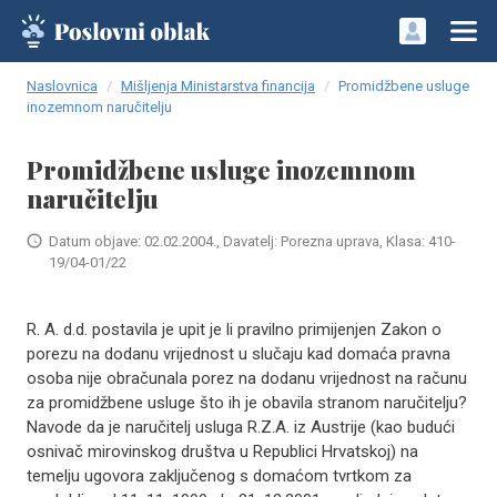
Naslovnica
Mišljenja Ministarstva financija
Promidžbene usluge
inozemnom naručitelju
Promidžbene usluge inozemnom
naručitelju
Datum objave: 02.02.2004., Davatelj: Porezna uprava, Klasa: 410-
19/04-01/22
R. A. d.d. postavila je upit je li pravilno primijenjen Zakon o
porezu na dodanu vrijednost u slučaju kad domaća pravna
osoba nije obračunala porez na dodanu vrijednost na računu
za promidžbene usluge što ih je obavila stranom naručitelju?
Navode da je naručitelj usluga R.Z.A. iz Austrije (kao budući
osnivač mirovinskog društva u Republici Hrvatskoj) na
temelju ugovora zaključenog s domaćom tvrtkom za