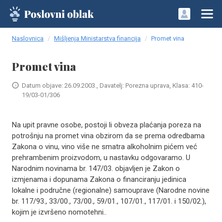
Naslovnica
Mišljenja Ministarstva financija
Promet vina
Promet vina
Datum objave: 26.09.2003., Davatelj: Porezna uprava, Klasa: 410-
19/03-01/306
Na upit pravne osobe, postoji li obveza plaćanja poreza na
potrošnju na promet vina obzirom da se prema odredbama
Zakona o vinu, vino više ne smatra alkoholnim pićem već
prehrambenim proizvodom, u nastavku odgovaramo. U
Narodnim novinama br. 147/03. objavljen je Zakon o
izmjenama i dopunama Zakona o financiranju jedinica
lokalne i područne (regionalne) samouprave (Narodne novine
br. 117/93., 33/00., 73/00., 59/01., 107/01., 117/01. i 150/02.),
kojim je izvršeno nomotehni..