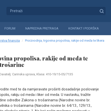
FORUM
NAPREDNA PRETRAGA
KONTAKT I PODRŠKA
rstva financija
Proizvodnja, trgovina propolisa, rakije od meda te likera
ovina propolisa, rakije od meda te
 trošarine
Davatelj: Carinska uprava, Klasa: 410-19/15-05/7135
odite med te da namjeravate proširiti dosadašnje poslovanje
opolis, rakiju od meda i liker od meda. U nastavku, tražite
dine odredbe Zakona o trošarinama (Narodne novine br.
ravilnika o trošarinama (Narodne novine br. 64/13., 129/13.,