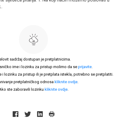
jate sljedeća pitanja. 1. Na koji način možemo poslovati u
..
elovit sadržaj dostupan je pretplatnicima.
sničko ime i lozinku za pristup molimo da se
prijavite
.
lozinku za pristup ili je pretplata istekla, potrebno se pretplatiti.
nivanje pretplatničkog odnosa
kliknite ovdje
.
Ako ste zaboravili lozinku
kliknite ovdje
.