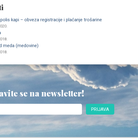
i
olis kapi – obveza registracije i plaćanje trošarine
2020.
a
2018.
 od meda (medovine)
2018.
avite se na newsletter!
PRIJAVA