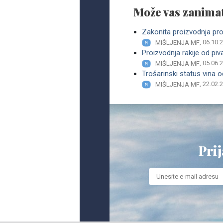
Može vas zanimat
Zakonita proizvodnja prop
, 06.10.
MIŠLJENJA MF
Proizvodnja rakije od piv
, 05.06.
MIŠLJENJA MF
Trošarinski status vina
, 22.02.
MIŠLJENJA MF
Prij