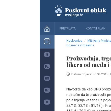
PRETPLATA
KONTNI PLAN
Naslovnica
Mišljenja Minista
od meda i trošarine
Proizvodnja, trg
likera od meda i
Datum objave: 30.04.2015., 
Navodite da kao OPG proizv
na način da bi proizvodili pr
pojašnjenja vezana uz poje
22/13., 32/13. i 81/13.) i P