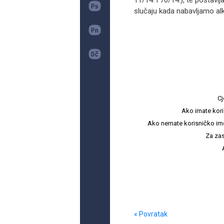
11/14. i 70/14.), te postavl
slučaju kada nabavljamo alk
Cj
Ako imate kori
Ako nemate korisničko ime i 
Za zas
« Povratak