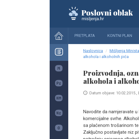
PRETPLATA
KONTNI PLAN
Naslovnica
Mišljenja Minista
alkohola i alkoholnih pića
Proizvodnja, ozn
alkohola i alkoh
Datum objave: 10.02.2015., 
Navodite da namjeravate u Re
komercijalne svrhe. Alkohol
sa plaćenom trošarinom te 
Zaključno postavljate niz p