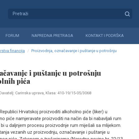
FORUM
NAPREDNA PRETRAGA
KONTAKT I PODRŠKA
rstva financija
Proizvodnja, označavanje i puštanje u potrošnju
ačavanje i puštanje u potrošnju
olnih pića
Davatelj: Carinska uprava, Klasa: 410-19/15-05/3068
publici Hrvatskoj proizvoditi alkoholno piće (liker) u
no piće namjeravate proizvoditi na način da bi nabavljali rum
bi u daljnjem procesu proizvodnje rum miješali sa mlijekom.
itanja vezanih uz proizvodnju, označavanje i puštanje u