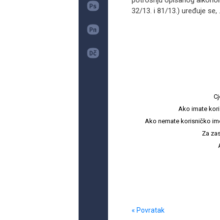
potrošnju opisanog alkohol
32/13. i 81/13.) uređuje se, .
Cj
Ako imate kori
Ako nemate korisničko ime i 
Za zas
« Povratak