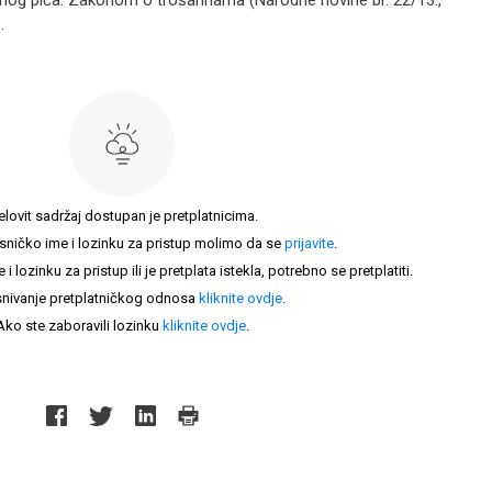
nog pića. Zakonom o trošarinama (Narodne novine br. 22/13.,
.
elovit sadržaj dostupan je pretplatnicima.
sničko ime i lozinku za pristup molimo da se
prijavite
.
lozinku za pristup ili je pretplata istekla, potrebno se pretplatiti.
nivanje pretplatničkog odnosa
kliknite ovdje
.
Ako ste zaboravili lozinku
kliknite ovdje
.