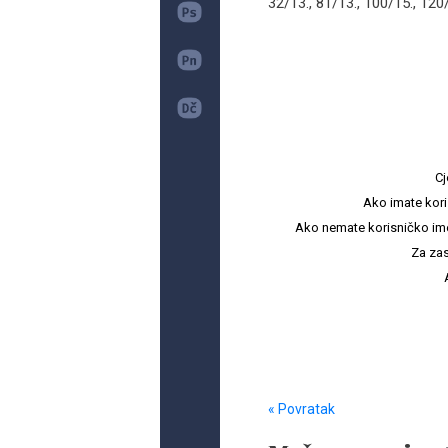
32/13., 81/13., 100/15., 120/
Cj
Ako imate kori
Ako nemate korisničko ime i 
Za zas
« Povratak