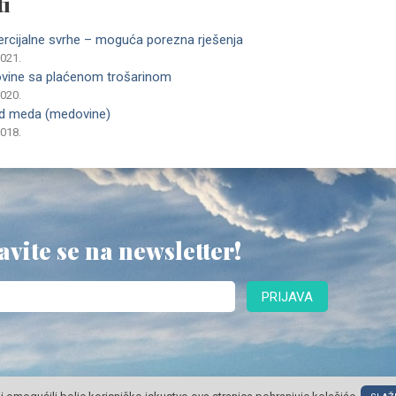
i
ercijalne svrhe – moguća porezna rješenja
2021.
rovine sa plaćenom trošarinom
2020.
 od meda (medovine)
2018.
avite se na newsletter!
PRIJAVA