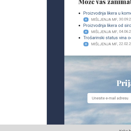
Može vas zanimat
Proizvodnja likera u kom
, 30.09.
MIŠLJENJA MF
Proizvodnja likera od si
, 04.06.
MIŠLJENJA MF
Trošarinski status vina
, 22.02.
MIŠLJENJA MF
Prij