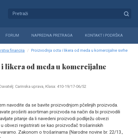
FORUM
NAPREDNA PRETRAGA
KONTAKT I PODRŠKA
rstva financija
Proizvodnja octa i likera od meda u komercijalne svrhe
 i likera od meda u komercijalne
Davatelj: Carinska uprava, Klasa: 410-19/17-06/52
jem navodite da se bavite proizvodnjom pčelinjih proizvoda.
vate proširiti asortiman proizvoda na način da bi proizvodili
avljate pitanje da li navedeni proizvodi podliježu obvezi
e u obvezi registrirati se kao proizvođač trošarinskih
ovaramo. Zakonom o trošarinama (Narodne novine br. 22/13.,