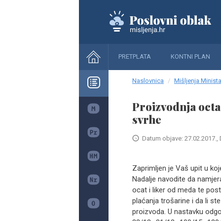
PRETPLATA
KONTNI PLAN
Naslovnica
Mišljenja Minista
Proizvodnja octa
svrhe
Datum objave: 27.02.2017., 
Zaprimljen je Vaš upit u ko
Nadalje navodite da namjera
ocat i liker od meda te post
plaćanja trošarine i da li st
proizvoda. U nastavku odg