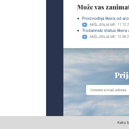
Može vas zanimat
Proizvodnja likera od aro
, 11.12.
MIŠLJENJA MF
Trošarinski status likera 
, 12.06.
MIŠLJENJA MF
Prij
Kako b