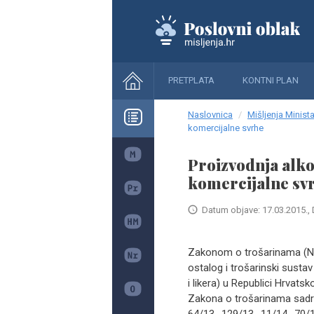
PRETPLATA
KONTNI PLAN
Naslovnica
Mišljenja Minista
komercijalne svrhe
Proizvodnja alko
komercijalne sv
Datum objave: 17.03.2015., 
Zakonom o trošarinama (Nar
ostalog i trošarinski susta
i likera) u Republici Hrvat
Zakona o trošarinama sadrž