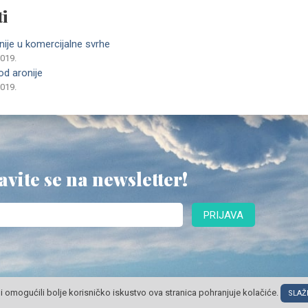
i
nije u komercijalne svrhe
2019.
od aronije
2019.
avite se na newsletter!
PRIJAVA
i omogućili bolje korisničko iskustvo ova stranica pohranjuje kolačiće.
SLAŽ
© POSLOVNI OBLAK Sva prava pridržana