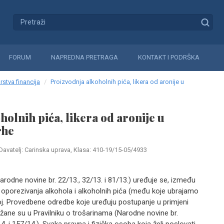
FORUM
NAPREDNA PRETRAGA
KONTAKT I PODRŠKA
rstva financija
Proizvodnja alkoholnih pića, likera od aronije u
holnih pića, likera od aronije u
rhe
Davatelj: Carinska uprava, Klasa: 410-19/15-05/4933
odne novine br. 22/13., 32/13. i 81/13.) uređuje se, između
v oporezivanja alkohola i alkoholnih pića (među koje ubrajamo
skoj. Provedbene odredbe koje uređuju postupanje u primjeni
ane su u Pravilniku o trošarinama (Narodne novine br.