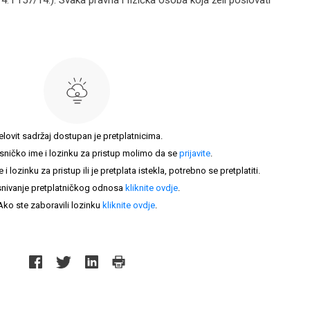
4. i 157/14.). Svaka pravna i fizička osoba koja želi poslovati
elovit sadržaj dostupan je pretplatnicima.
sničko ime i lozinku za pristup molimo da se
prijavite
.
lozinku za pristup ili je pretplata istekla, potrebno se pretplatiti.
nivanje pretplatničkog odnosa
kliknite ovdje
.
Ako ste zaboravili lozinku
kliknite ovdje
.