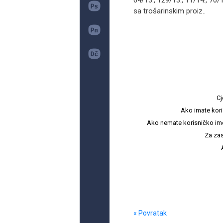
64/13., 129/13., 11/14., 70/1
sa trošarinskim proiz..
Cj
Ako imate kori
Ako nemate korisničko ime i 
Za zas
« Povratak