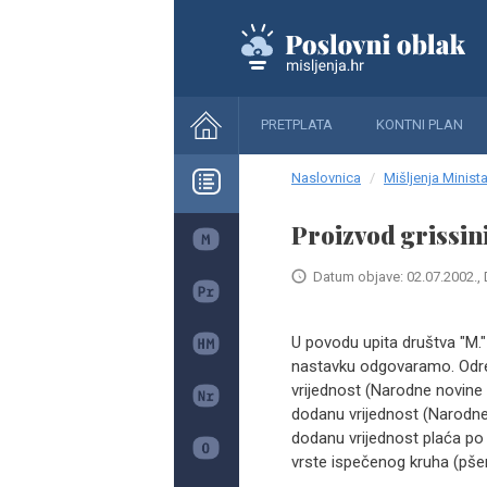
PRETPLATA
KONTNI PLAN
Naslovnica
Mišljenja Minista
Proizvod grissin
Datum objave: 02.07.2002., 
U povodu upita društva "M." 
nastavku odgovaramo. Odred
vrijednost (Narodne novine br
dodanu vrijednost (Narodne 
dodanu vrijednost plaća po
vrste ispečenog kruha (pšen