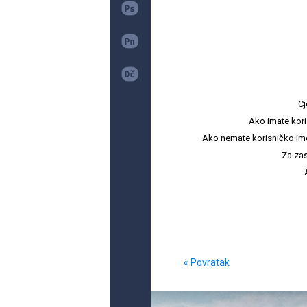
Cj
Ako imate kori
Ako nemate korisničko ime i 
Za zas
« Povratak