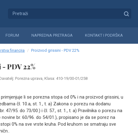
FORUM
NAPREDNA PRETRAGA
KONTAKT I PODRŠKA
rstva financija
Proizvod grissini - PDV 22%
i - PDV 22%
Davatelj: Porezna uprava, Klasa: 410-19/00-01/258
primjenjuje li se porezna stopa od 0% i na proizvod grissini, u
bama čl. 10.a, st. 1., t. a) Zakona o porezu na dodanu
. 47/95. do 73/00.) i čl. 57., st. 1., t. a) Pravilnika o porezu na
novine br. 60/96. do 54/01.), propisano je da se porez na
 stopi 0% na sve vrste kruha. Pod kruhom se smatraju sve
ičn..