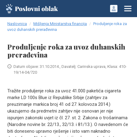
Naslovnica
Mišljenja Ministarstva financija
Produljenje roka za
uvoz duhanskih prerađevina
Produljenje roka za uvoz duhanskih
prerađevina
Datum objave: 31.10.2014., Davatelj: Carinska uprava, Klasa: 410-
19/14-04/720
Tražite produljenje roka za uvoz 41.000 paketića cigareta
marke LD 100s Blue iz Republike Srbije (zahtjev za
preuzimanje markica broj 41 od 27. kolovoza 2014.)
ukazujemo da predmetni zahtjev nije osnovan jer nije
ispunjen zakonski uvjet iz čl. 27. st. 2. Zakona o trošarinama
(Narodne novine br. 22/13., 32/13. i 81/13.). O navedenom će
biti doneseno upravno rješenje i isto vam naknadno