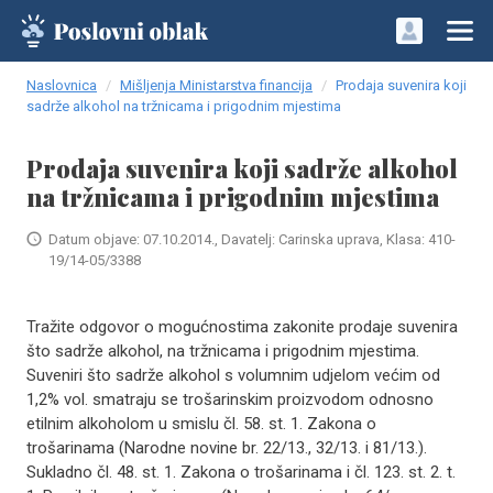
Naslovnica
Mišljenja Ministarstva financija
Prodaja suvenira koji
sadrže alkohol na tržnicama i prigodnim mjestima
Prodaja suvenira koji sadrže alkohol
na tržnicama i prigodnim mjestima
Datum objave: 07.10.2014., Davatelj: Carinska uprava, Klasa: 410-
19/14-05/3388
Tražite odgovor o mogućnostima zakonite prodaje suvenira
što sadrže alkohol, na tržnicama i prigodnim mjestima.
Suveniri što sadrže alkohol s volumnim udjelom većim od
1,2% vol. smatraju se trošarinskim proizvodom odnosno
etilnim alkoholom u smislu čl. 58. st. 1. Zakona o
trošarinama (Narodne novine br. 22/13., 32/13. i 81/13.).
Sukladno čl. 48. st. 1. Zakona o trošarinama i čl. 123. st. 2. t.