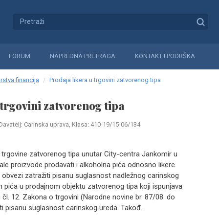
FORUM
NAPREDNA PRETRAGA
KONTAKT I PODRŠKA
rstva financija
Prodaja likera u trgovini zatvorenog tipa
trgovini zatvorenog tipa
Davatelj: Carinska uprava, Klasa: 410-19/15-06/134
o trgovine zatvorenog tipa unutar City-centra Jankomir u
le proizvode prodavati i alkoholna pića odnosno likere.
 u obvezi zatražiti pisanu suglasnost nadležnog carinskog
h pića u prodajnom objektu zatvorenog tipa koji ispunjava
 čl. 12. Zakona o trgovini (Narodne novine br. 87/08. do
iti pisanu suglasnost carinskog ureda. Takođ..