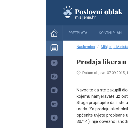
PRETPLATA
KONTNI PLAN
Naslovnica
Mišljenja Minista
Prodaja likera u 
Datum objave: 07.09.2015., 
Navodite da ste zakupili di
kojemu namjeravate uz osta
Stoga propitujete da li ste
ureda. Za prodaju alkoholni
općenite uvjete propisane u
30/14.), nije obvezno ishod