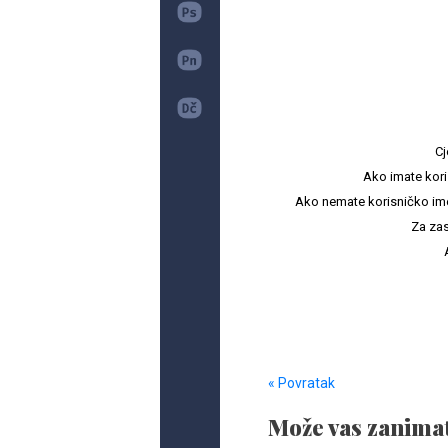
Cj
Ako imate kori
Ako nemate korisničko ime i 
Za zas
« Povratak
Može vas zanimat