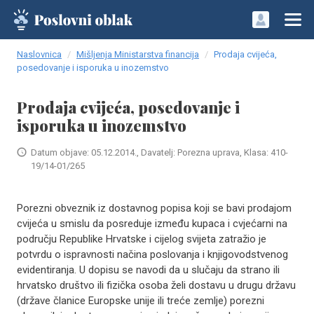
Naslovnica
Mišljenja Ministarstva financija
Prodaja cvijeća,
posedovanje i isporuka u inozemstvo
Prodaja cvijeća, posedovanje i
isporuka u inozemstvo
Datum objave: 05.12.2014., Davatelj: Porezna uprava, Klasa: 410-
19/14-01/265
Porezni obveznik iz dostavnog popisa koji se bavi prodajom
cvijeća u smislu da posreduje između kupaca i cvjećarni na
području Republike Hrvatske i cijelog svijeta zatražio je
potvrdu o ispravnosti načina poslovanja i knjigovodstvenog
evidentiranja. U dopisu se navodi da u slučaju da strano ili
hrvatsko društvo ili fizička osoba želi dostavu u drugu državu
(države članice Europske unije ili treće zemlje) porezni