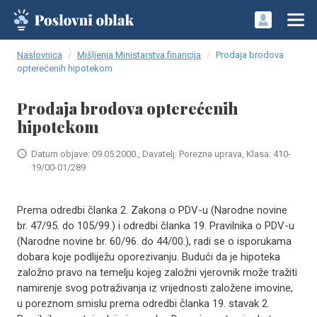
Naslovnica
Mišljenja Ministarstva financija
Prodaja brodova
opterećenih hipotekom
Prodaja brodova opterećenih
hipotekom
Datum objave: 09.05.2000., Davatelj: Porezna uprava, Klasa: 410-
19/00-01/289
Prema odredbi članka 2. Zakona o PDV-u (Narodne novine
br. 47/95. do 105/99.) i odredbi članka 19. Pravilnika o PDV-u
(Narodne novine br. 60/96. do 44/00.), radi se o isporukama
dobara koje podliježu oporezivanju. Budući da je hipoteka
založno pravo na temelju kojeg založni vjerovnik može tražiti
namirenje svog potraživanja iz vrijednosti založene imovine,
u poreznom smislu prema odredbi članka 19. stavak 2.