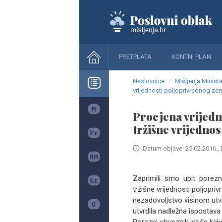
PRETPLATA
KONTNI PLAN
Naslovnica
Mišljenja Minista
vrijednosti poljoprivrednog zem
Procjena vrijedno
tržišne vrijednos
Datum objave: 25.02.2016., 
Zaprimili smo upit porezn
tržišne vrijednosti poljopri
nezadovoljstvo visinom utvr
utvrdila nadležna ispostava