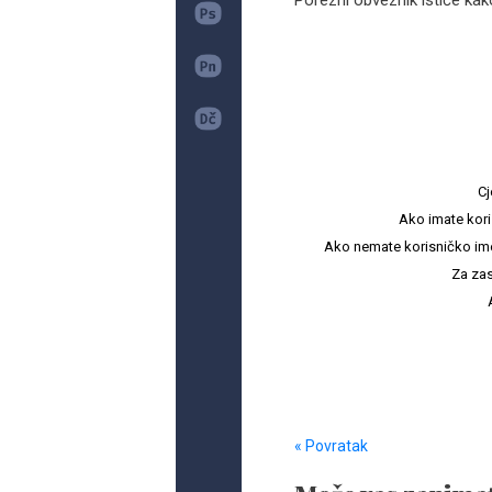
Porezni obveznik ističe kak
Cj
Ako imate kori
Ako nemate korisničko ime i 
Za zas
« Povratak