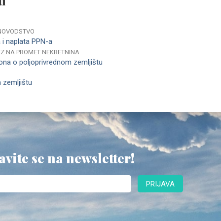
i
NOVODSTVO
 i naplata PPN-a
EZ NA PROMET NEKRETNINA
na o poljoprivrednom zemljištu
 zemljištu
avite se na newsletter!
PRIJAVA