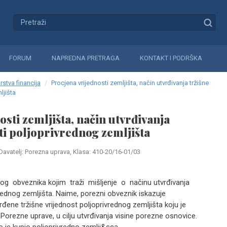
FORUM
NAPREDNA PRETRAGA
KONTAKT I PODRŠKA
rstva financija
Procjena vrijednosti zemljišta, način utvrđivanja tržišne
ljišta
sti zemljišta, način utvrđivanja
ti poljoprivrednog zemljišta
Davatelj: Porezna uprava, Klasa: 410-20/16-01/03
og obveznika kojim traži mišljenje o načinu utvrđivanja
vrednog zemljišta. Naime, porezni obveznik iskazuje
đene tržišne vrijednost poljoprivrednog zemljišta koju je
 Porezne uprave, u cilju utvrđivanja visine porezne osnovice.