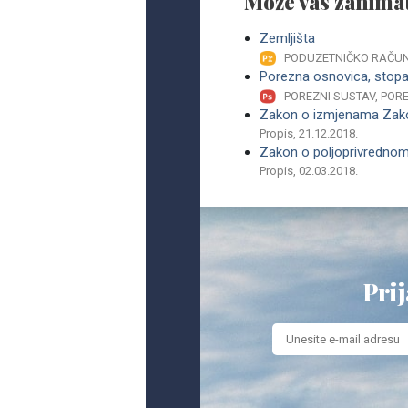
Može vas zanimat
Zemljišta
PODUZETNIČKO RAČU
Porezna osnovica, stopa
POREZNI SUSTAV, POR
Zakon o izmjenama Zako
Propis, 21.12.2018.
Zakon o poljoprivrednom
Propis, 02.03.2018.
Prij