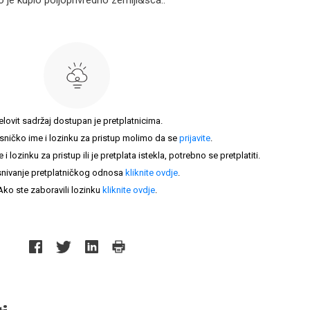
o je kupio poljoprivredno zemlji&sca..
elovit sadržaj dostupan je pretplatnicima.
sničko ime i lozinku za pristup molimo da se
prijavite
.
lozinku za pristup ili je pretplata istekla, potrebno se pretplatiti.
nivanje pretplatničkog odnosa
kliknite ovdje
.
Ako ste zaboravili lozinku
kliknite ovdje
.