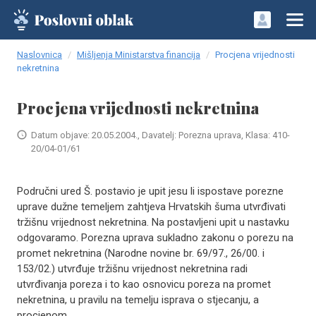
Naslovnica
Mišljenja Ministarstva financija
Procjena vrijednosti
nekretnina
Procjena vrijednosti nekretnina
Datum objave: 20.05.2004., Davatelj: Porezna uprava, Klasa: 410-
20/04-01/61
Područni ured Š. postavio je upit jesu li ispostave porezne
uprave dužne temeljem zahtjeva Hrvatskih šuma utvrđivati
tržišnu vrijednost nekretnina. Na postavljeni upit u nastavku
odgovaramo. Porezna uprava sukladno zakonu o porezu na
promet nekretnina (Narodne novine br. 69/97., 26/00. i
153/02.) utvrđuje tržišnu vrijednost nekretnina radi
utvrđivanja poreza i to kao osnovicu poreza na promet
nekretnina, u pravilu na temelju isprava o stjecanju, a
procjenom..